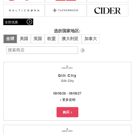
腰带
围巾
连衣裙
裙子
墨镜
帽子
大衣/夹克
上衣/毛线衣
小包
手表/珠宝
牛仔裤/长裤
休闲服
全部优惠
上架新款
$100以下
泳衣
内衣
$200以下
折扣
上架新款
折扣
选折国家地区:
全球
美国
英国
欧盟
澳大利亚
加拿大
流行系列
著名品牌
流行品牌
新潮别致
悠闲运动
Burberry
Givenchy
Fendi
Kenzo
Gilt City
Roger Vivier
Valentino
Gilt City
促销
08/08/26 - 08/08/27
品牌
>
更多促销