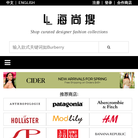
中文
ENGLISH
注册
登录
合作商店
首页
3折以下
每日主题
Shop curated designer fashion collections
潮流精选
专辑
博客
上线新款
100美元以下
分类精选
包袋
鞋履
推荐商店:
手提包
手拿包
高跟鞋
凉鞋
购物包
肩挎包
靴子
楔形鞋
斜挎包
背包
平底鞋
休闲鞋
上架新款
$100以下
上架新款
$100以下
$200以下
折扣
$200以下
折扣
配饰
服装