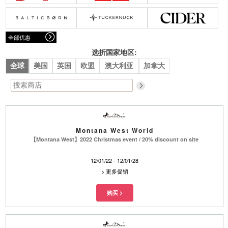
腰带
围巾
连衣裙
裙子
墨镜
帽子
大衣/夹克
上衣/毛线衣
小包
手表/珠宝
牛仔裤/长裤
休闲服
全部优惠
上架新款
$100以下
泳衣
内衣
$200以下
折扣
上架新款
折扣
选折国家地区:
全球
美国
英国
欧盟
澳大利亚
加拿大
流行系列
著名品牌
流行品牌
新潮别致
悠闲运动
Burberry
Givenchy
Fendi
Kenzo
Montana West World
Roger Vivier
Valentino
【Montana West】2022 Christmas event / 20% discount on site
促销
12/01/22 - 12/01/28
品牌
>
更多促销