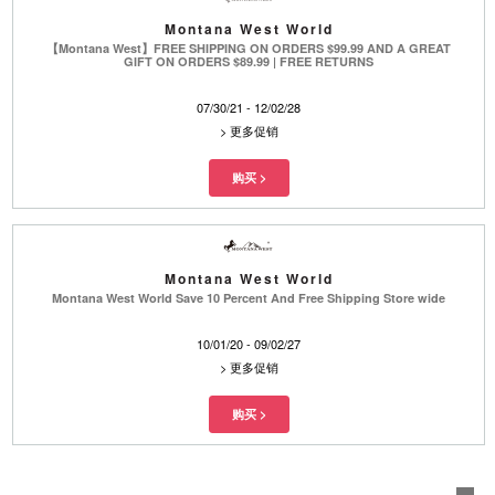
Montana West World
【Montana West】FREE SHIPPING ON ORDERS $99.99 AND A GREAT
GIFT ON ORDERS $89.99 | FREE RETURNS
07/30/21 - 12/02/28
>
更多促销
Montana West World
Montana West World Save 10 Percent And Free Shipping Store wide
10/01/20 - 09/02/27
>
更多促销