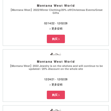
Montana West World
【Montana West】2022/Winter Clothing/20% off/Christmas Events/Great
Gifts
02/14/22 - 12/02/28
>
更多促销
Montana West World
【Montana West】2022 Jewelry is on the shelves and will continue to be
updated / 20% discount on the whole site
12/24/21 - 12/02/28
>
更多促销