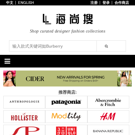
中文
ENGLISH
注册
登录
合作商店
首页
3折以下
每日主题
Shop curated designer fashion collections
潮流精选
专辑
博客
上线新款
100美元以下
分类精选
包袋
鞋履
推荐商店:
手提包
手拿包
高跟鞋
凉鞋
购物包
肩挎包
靴子
楔形鞋
斜挎包
背包
平底鞋
休闲鞋
上架新款
$100以下
上架新款
$100以下
$200以下
折扣
$200以下
折扣
配饰
服装