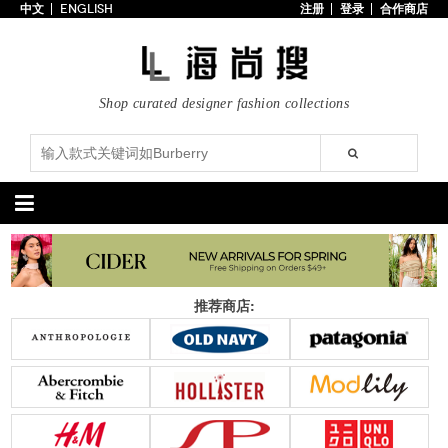
中文
ENGLISH
注册
登录
合作商店
首页
3折以下
每日主题
Shop curated designer fashion collections
潮流精选
专辑
博客
上线新款
100美元以下
分类精选
包袋
鞋履
推荐商店:
手提包
手拿包
高跟鞋
凉鞋
购物包
肩挎包
靴子
楔形鞋
斜挎包
背包
平底鞋
休闲鞋
上架新款
$100以下
上架新款
$100以下
$200以下
折扣
$200以下
折扣
配饰
服装