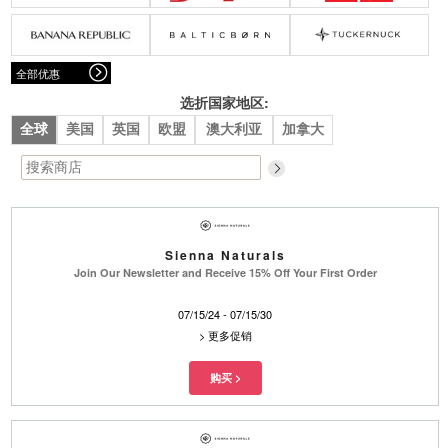
腰带
围巾
连衣裙
裙子
墨镜
帽子
大衣/夹克
上衣/毛线衣
小包
手表/珠宝
牛仔裤/长裤
休闲服
全部优惠
上架新款
$100以下
泳衣
内衣
$200以下
折扣
上架新款
折扣
选折国家地区:
全球
美国
英国
欧盟
澳大利亚
加拿大
流行系列
著名品牌
流行品牌
新潮别致
悠闲运动
Burberry
Givenchy
Fendi
Kenzo
Sienna Naturals
Roger Vivier
Valentino
Join Our Newsletter and Receive 15% Off Your First Order
促销
07/15/24 - 07/15/30
品牌
>
更多促销