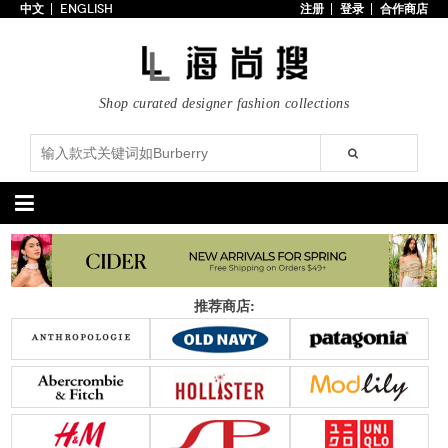
中文
ENGLISH
注册
登录
合作商店
首页
3折以下
每日主题
Shop curated designer fashion collections
潮流精选
专辑
博客
上线新款
100美元以下
分类精选
包袋
鞋履
推荐商店:
手提包
手拿包
高跟鞋
凉鞋
购物包
肩挎包
靴子
楔形鞋
斜挎包
背包
平底鞋
休闲鞋
上架新款
$100以下
上架新款
$100以下
$200以下
折扣
$200以下
折扣
配饰
服装