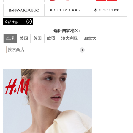
腰带
围巾
连衣裙
裙子
墨镜
帽子
大衣/夹克
上衣/毛线衣
小包
手表/珠宝
牛仔裤/长裤
休闲服
全部优惠
上架新款
$100以下
泳衣
内衣
$200以下
折扣
上架新款
折扣
选折国家地区:
全球
美国
英国
欧盟
澳大利亚
加拿大
流行系列
著名品牌
流行品牌
新潮别致
悠闲运动
Burberry
Givenchy
Fendi
Kenzo
Roger Vivier
Valentino
促销
品牌