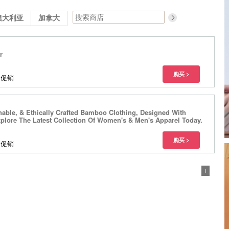
澳大利亚
加拿大
r
多促销
nable, & Ethically Crafted Bamboo Clothing, Designed With
xplore The Latest Collection Of Women's & Men's Apparel Today.
多促销
1