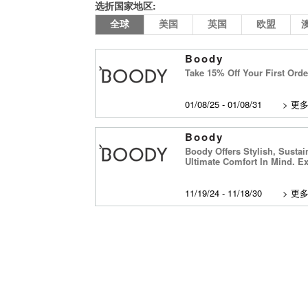
选折国家地区:
全球
美国
英国
欧盟
Boody
Take 15% Off Your First Orde
01/08/25 - 01/08/31
>
更
Boody
Boody Offers Stylish, Sustai
Ultimate Comfort In Mind. E
11/19/24 - 11/18/30
>
更