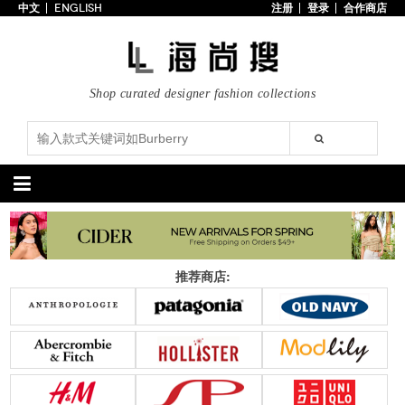
中文
ENGLISH
注册
登录
合作商店
首页
3折以下
每日主题
Shop curated designer fashion collections
潮流精选
专辑
博客
上线新款
100美元以下
分类精选
包袋
鞋履
推荐商店:
手提包
手拿包
高跟鞋
凉鞋
购物包
肩挎包
靴子
楔形鞋
斜挎包
背包
平底鞋
休闲鞋
上架新款
$100以下
上架新款
$100以下
$200以下
折扣
$200以下
折扣
配饰
服装