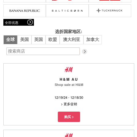
腰带
围巾
连衣裙
裙子
墨镜
帽子
大衣/夹克
上衣/毛线衣
小包
手表/珠宝
牛仔裤/长裤
休闲服
全部优惠
上架新款
$100以下
泳衣
内衣
$200以下
折扣
上架新款
折扣
选折国家地区:
全球
美国
英国
欧盟
澳大利亚
加拿大
流行系列
著名品牌
流行品牌
新潮别致
悠闲运动
Burberry
Givenchy
Fendi
Kenzo
Roger Vivier
Valentino
H&M AU
Shop sale at H&M
促销
12/19/24 - 12/18/30
品牌
>
更多促销