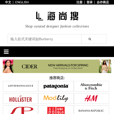
中文
ENGLISH
注册
登录
合作商店
首页
3折以下
每日主题
Shop curated designer fashion collections
潮流精选
专辑
博客
上线新款
100美元以下
分类精选
包袋
鞋履
推荐商店:
手提包
手拿包
高跟鞋
凉鞋
购物包
肩挎包
靴子
楔形鞋
斜挎包
背包
平底鞋
休闲鞋
上架新款
$100以下
上架新款
$100以下
$200以下
折扣
$200以下
折扣
配饰
服装