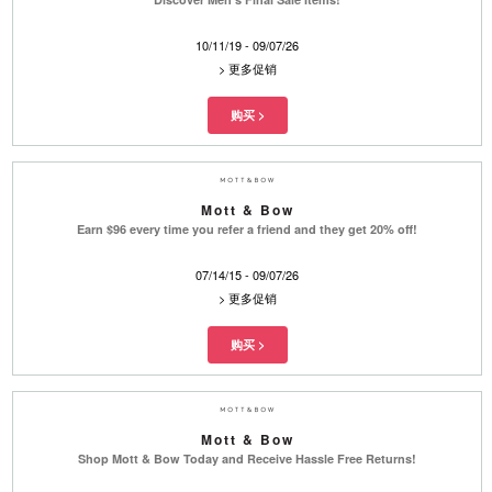
10/11/19 - 09/07/26
>
更多促销
Mott & Bow
Earn $96 every time you refer a friend and they get 20% off!
07/14/15 - 09/07/26
>
更多促销
Mott & Bow
Shop Mott & Bow Today and Receive Hassle Free Returns!