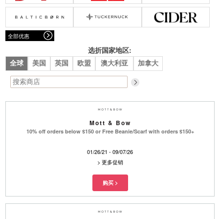
腰带
围巾
连衣裙
裙子
墨镜
帽子
大衣/夹克
上衣/毛线衣
小包
手表/珠宝
牛仔裤/长裤
休闲服
全部优惠
上架新款
$100以下
泳衣
内衣
$200以下
折扣
上架新款
折扣
选折国家地区:
全球
美国
英国
欧盟
澳大利亚
加拿大
流行系列
著名品牌
流行品牌
新潮别致
悠闲运动
Burberry
Givenchy
Fendi
Kenzo
Mott & Bow
Roger Vivier
Valentino
10% off orders below $150 or Free Beanie/Scarf with orders $150+
促销
01/26/21 - 09/07/26
品牌
>
更多促销