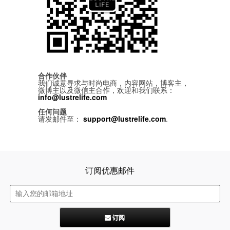
腰带
围巾
连衣裙
裙子
墨镜
帽子
大衣/夹克
上衣/毛线衣
小包
手表/珠宝
牛仔裤/长裤
休闲服
上架新款
$100以下
泳衣
内衣
$200以下
折扣
上架新款
折扣
流行系列
合作伙伴
我们诚意寻求与时尚电商，内容网站，博客主，
微博主以及微信主合作，欢迎和我们联系：
著名品牌
流行品牌
info@lustrelife.com
新潮别致
悠闲运动
任何问题
Burberry
Givenchy
请发邮件至：
support@lustrelife.com
.
Fendi
Kenzo
Roger Vivier
Valentino
促销
品牌
订阅优惠邮件
订阅