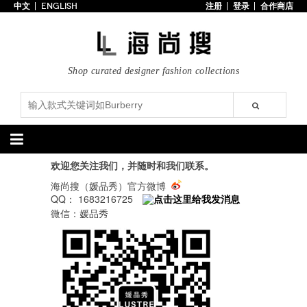
中文
ENGLISH
注册
登录
合作商店
首页
3折以下
每日主题
Shop curated designer fashion collections
潮流精选
专辑
博客
上线新款
100美元以下
分类精选
欢迎您关注我们，并随时和我们联系。
海尚搜（媛品秀）官方微博
包袋
鞋履
QQ： 1683216725
微信：媛品秀
手提包
手拿包
高跟鞋
凉鞋
购物包
肩挎包
靴子
楔形鞋
斜挎包
背包
平底鞋
休闲鞋
上架新款
$100以下
上架新款
$100以下
$200以下
折扣
$200以下
折扣
配饰
服装