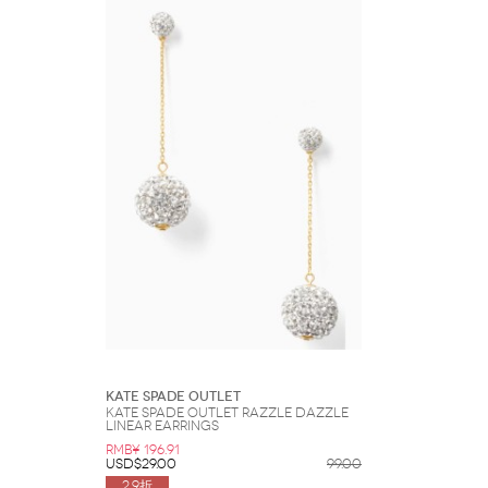
Kate Spade Outlet
Kate Spade Outlet Razzle Dazzle
Linear Earrings
RMB¥ 196.91
USD$29.00
99.00
2.9折