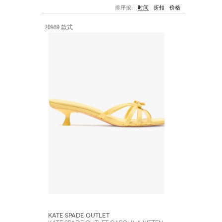
墨镜
帽子
大衣/夹克
上衣/毛线衣
排序按:
时间
折扣
价格
小包
手表/珠宝
牛仔裤/长裤
休闲服
上架新款
$100以下
泳衣
内衣
20989 款式
$200以下
折扣
上架新款
折扣
流行系列
著名品牌
流行品牌
新潮别致
悠闲运动
Burberry
Givenchy
Fendi
Kenzo
Roger Vivier
Valentino
促销
品牌
Kate Spade Outlet