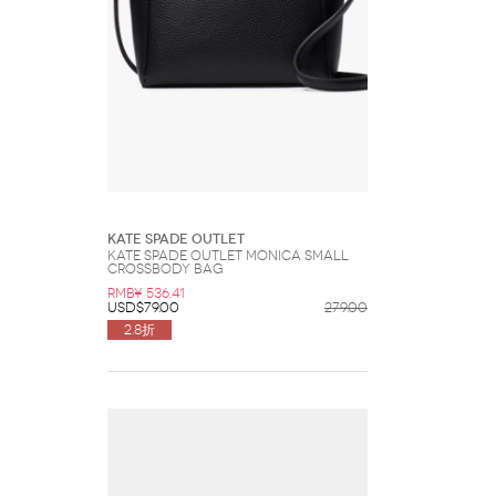
Kate Spade Outlet
Kate Spade Outlet Monica Small
Crossbody Bag
RMB¥ 536.41
USD$79.00
279.00
2.8折