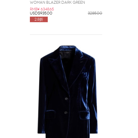
Woman Blazer Dark green
RMB¥ 6348.65
USD$935.00
3285.00
2.8折