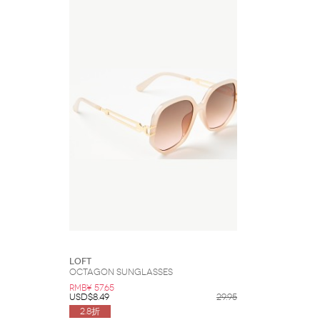
LOFT
Octagon Sunglasses
RMB¥ 57.65
USD$8.49
29.95
2.8折