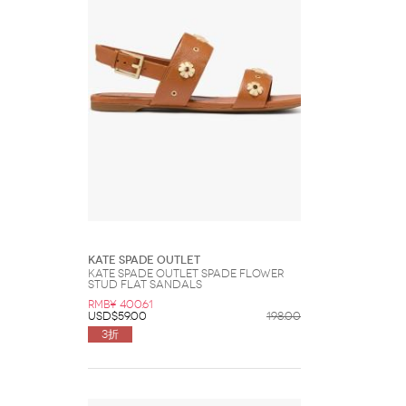
Kate Spade Outlet
Kate Spade Outlet Spade Flower
Stud Flat Sandals
RMB¥ 400.61
USD$59.00
198.00
3折