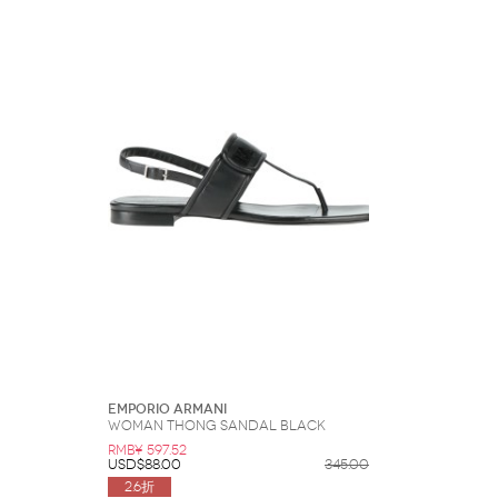
Emporio Armani
Woman Thong sandal Black
RMB¥ 597.52
USD$88.00
345.00
2.6折