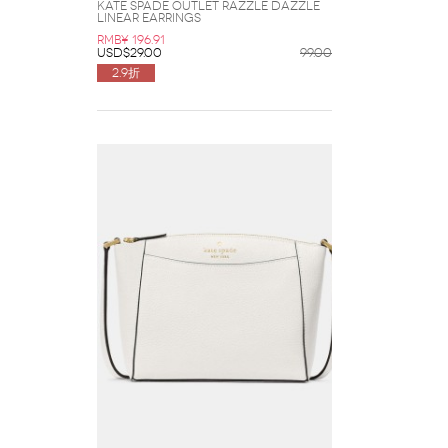
Kate Spade Outlet Razzle Dazzle
Linear Earrings
RMB¥ 196.91
USD$29.00
99.00
2.9折