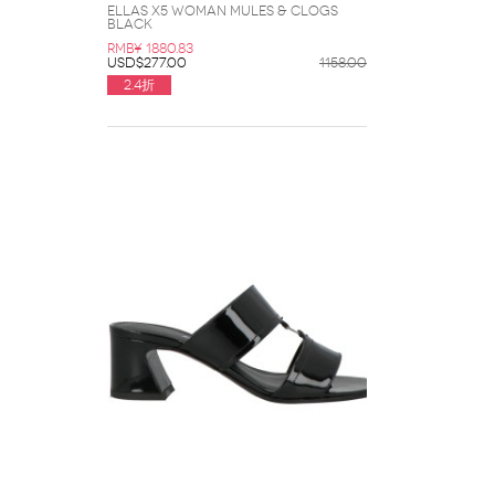
Ellas X5 Woman Mules & Clogs
Black
RMB¥ 1880.83
USD$277.00
1158.00
2.4折