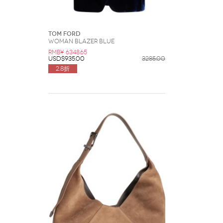
Tom Ford
Woman Blazer Blue
RMB¥ 6348.65
USD$935.00
3285.00
2.8折