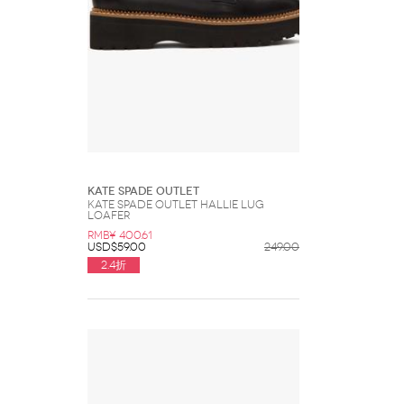
Kate Spade Outlet
Kate Spade Outlet Hallie Lug
Loafer
RMB¥ 400.61
USD$59.00
249.00
2.4折