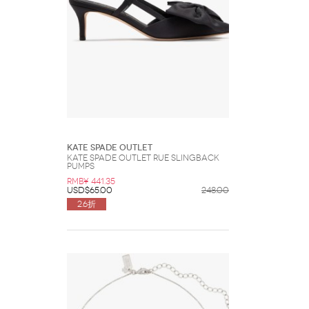
Kate Spade Outlet
Kate Spade Outlet Rue Slingback
Pumps
RMB¥ 441.35
USD$65.00
248.00
2.6折