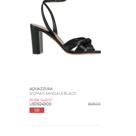
Aquazzura
Woman Sandals Black
RMB¥ 1649.97
USD$243.00
805.00
3折