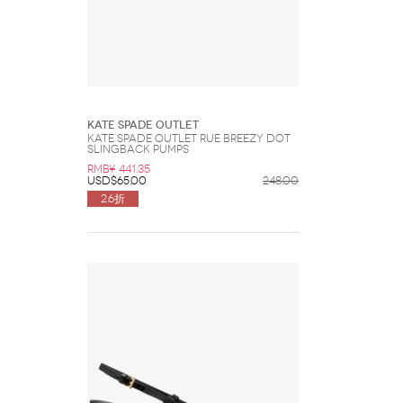
Kate Spade Outlet
Kate Spade Outlet Rue Breezy Dot
Slingback Pumps
RMB¥ 441.35
USD$65.00
248.00
2.6折