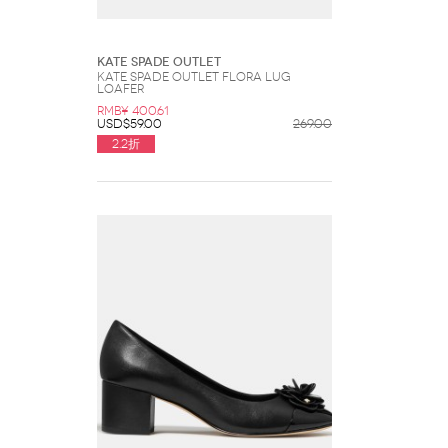
Kate Spade Outlet
Kate Spade Outlet Flora Lug
Loafer
RMB¥ 400.61
USD$59.00
269.00
2.2折