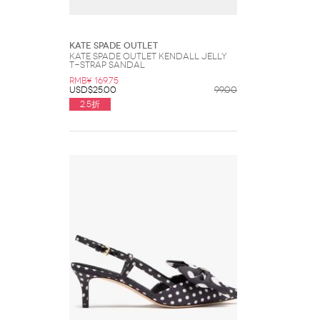
Kate Spade Outlet
Kate Spade Outlet Kendall Jelly
T-Strap Sandal
RMB¥ 169.75
USD$25.00
99.00
2.5折