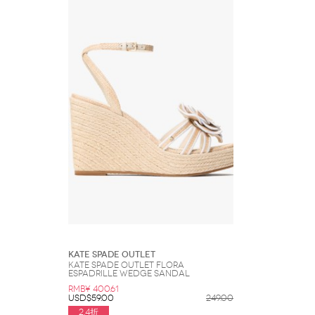
Kate Spade Outlet
Kate Spade Outlet Flora
Espadrille Wedge Sandal
RMB¥ 400.61
USD$59.00
249.00
2.4折