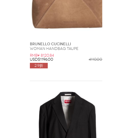
Brunello Cucinelli
Woman Handbag Taupe
RMB¥ 8120.84
USD$1196.00
4110.00
2.9折