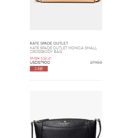
Kate Spade Outlet
Kate Spade Outlet Monica Small
Crossbody Bag
RMB¥ 536.41
USD$79.00
279.00
2.8折