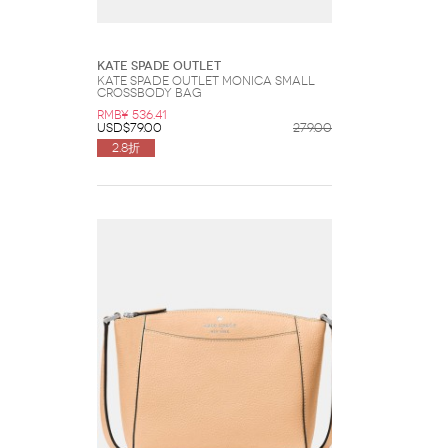
Kate Spade Outlet
Kate Spade Outlet Monica Small
Crossbody Bag
RMB¥ 536.41
USD$79.00
279.00
2.8折