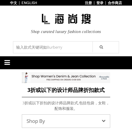
中文
ENGLISH
注册
登录
合作商店
首页
3折以下
每日主题
潮流精选
Shop curated luxury fashion collections
专辑
博客
上线新款
100美元以下
分类精选
包袋
鞋履
3折或以下的设计师品牌折扣款式
手提包
手拿包
高跟鞋
凉鞋
购物包
肩挎包
靴子
楔形鞋
斜挎包
背包
平底鞋
休闲鞋
3折或以下折扣的设计师品牌款式,包括包袋，女鞋，
上架新款
$100以下
上架新款
$100以下
配饰和服装。
$200以下
折扣
$200以下
折扣
Shop By
配饰
服装
腰带
围巾
连衣裙
裙子