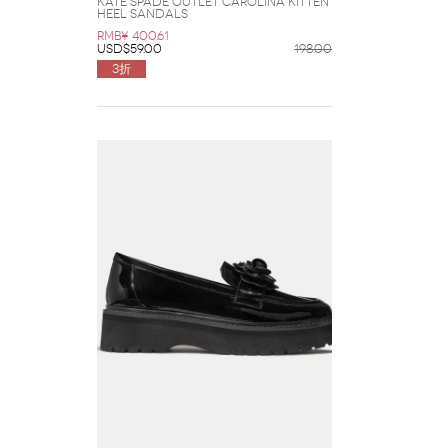
Kate Spade Outlet Carolina Kitten
Heel Sandals
RMB¥ 400.61
USD$59.00
198.00
3折