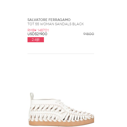
Salvatore Ferragamo
Tot 55 Woman Sandals Black
RMB¥ 1487.01
USD$219.00
918.00
2.4折