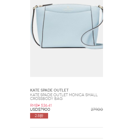
Kate Spade Outlet
Kate Spade Outlet Monica Small
Crossbody Bag
RMB¥ 536.41
USD$79.00
279.00
2.8折