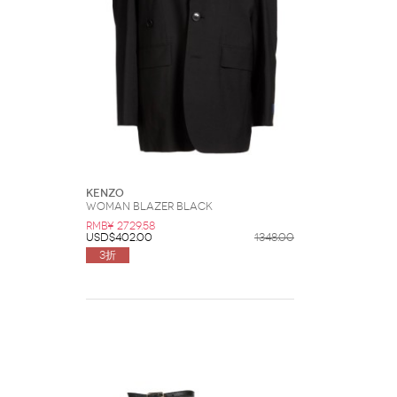
Kenzo
Woman Blazer Black
RMB¥ 2729.58
USD$402.00
1348.00
3折