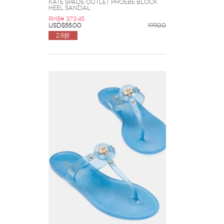
Kate Spade Outlet Phoebe Block
Heel Sandal
RMB¥ 373.45
USD$55.00
199.00
2.8折