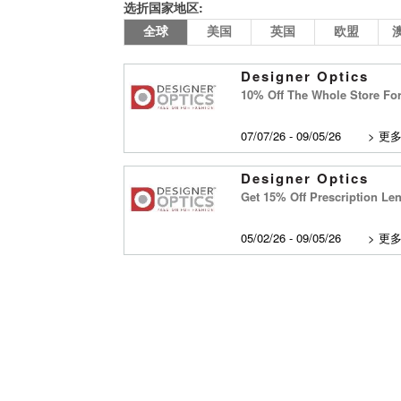
选折国家地区:
全球
美国
英国
欧盟
Designer Optics
10% Off The Whole Store Fo
07/07/26 - 09/05/26
>
更
Designer Optics
Get 15% Off Prescription L
05/02/26 - 09/05/26
>
更