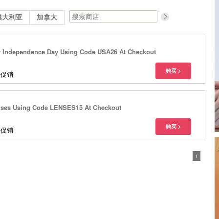
澳大利亚
加拿大
r Independence Day Using Code USA26 At Checkout
多促销
enses Using Code LENSES15 At Checkout
多促销
1