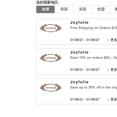
选折国家地区:
全球
美国
英国
欧盟
Joyfolie
Free Shipping on Orders $1
01/06/21 - 01/06/27
>
更
Joyfolie
Save 15% on orders $50+. 
01/06/21 - 01/06/27
>
更
Joyfolie
Save up to 50% off in the Joy
01/06/21 - 01/06/27
>
更