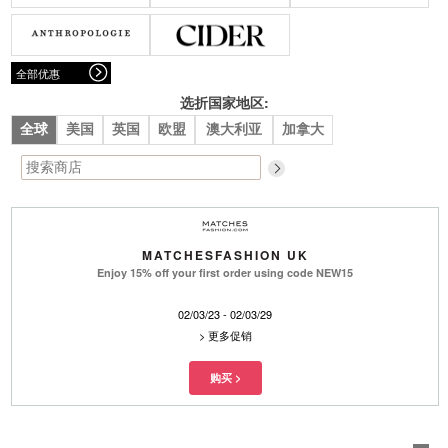
腰带
围巾
连衣裙
裙子
墨镜
帽子
大衣/夹克
上衣/毛线衣
小包
手表/珠宝
牛仔裤/长裤
休闲服
全部优惠
上架新款
$100以下
泳衣
内衣
$200以下
折扣
上架新款
折扣
选折国家地区:
全球
美国
英国
欧盟
澳大利亚
加拿大
流行系列
著名品牌
流行品牌
新潮别致
悠闲运动
Burberry
Givenchy
Fendi
Kenzo
MATCHESFASHION UK
Roger Vivier
Valentino
Enjoy 15% off your first order using code NEW15
促销
02/03/23 - 02/03/29
品牌
>
更多促销