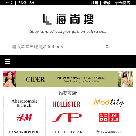
中文
ENGLISH
注册
登录
合作商店
首页
3折以下
每日主题
Shop curated designer fashion collections
潮流精选
专辑
博客
上线新款
100美元以下
分类精选
包袋
鞋履
推荐商店:
手提包
手拿包
高跟鞋
凉鞋
购物包
肩挎包
靴子
楔形鞋
斜挎包
背包
平底鞋
休闲鞋
上架新款
$100以下
上架新款
$100以下
$200以下
折扣
$200以下
折扣
配饰
服装