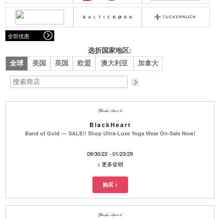
腰带
围巾
连衣裙
裙子
墨镜
帽子
大衣/夹克
上衣/毛线衣
小包
手表/珠宝
牛仔裤/长裤
休闲服
全部优惠
上架新款
$100以下
泳衣
内衣
$200以下
折扣
上架新款
折扣
选折国家地区:
全球
美国
英国
欧盟
澳大利亚
加拿大
流行系列
著名品牌
流行品牌
新潮别致
悠闲运动
Burberry
Givenchy
Fendi
Kenzo
BlackHeart
Roger Vivier
Valentino
Band of Gold --- SALE!! Shop Ultra-Luxe Yoga Wear On-Sale Now!
促销
09/30/22 - 01/23/29
品牌
>
更多促销