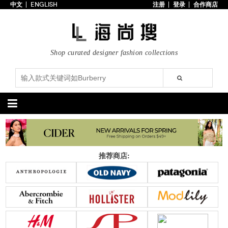
中文
ENGLISH
注册
登录
合作商店
首页
3折以下
每日主题
Shop curated designer fashion collections
潮流精选
专辑
博客
上线新款
100美元以下
分类精选
包袋
鞋履
推荐商店:
手提包
手拿包
高跟鞋
凉鞋
购物包
肩挎包
靴子
楔形鞋
斜挎包
背包
平底鞋
休闲鞋
上架新款
$100以下
上架新款
$100以下
$200以下
折扣
$200以下
折扣
配饰
服装