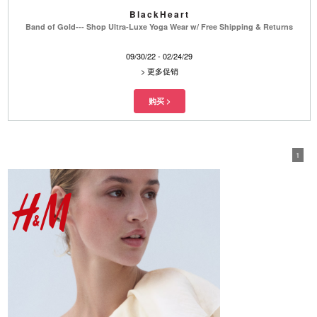
BlackHeart
Band of Gold--- Shop Ultra-Luxe Yoga Wear w/ Free Shipping & Returns
09/30/22 - 02/24/29
>
更多促销
1