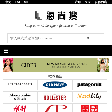
中文
ENGLISH
注册
登录
合作商店
首页
3折以下
每日主题
Shop curated designer fashion collections
潮流精选
专辑
博客
上线新款
100美元以下
分类精选
包袋
鞋履
推荐商店:
手提包
手拿包
高跟鞋
凉鞋
购物包
肩挎包
靴子
楔形鞋
斜挎包
背包
平底鞋
休闲鞋
上架新款
$100以下
上架新款
$100以下
$200以下
折扣
$200以下
折扣
配饰
服装