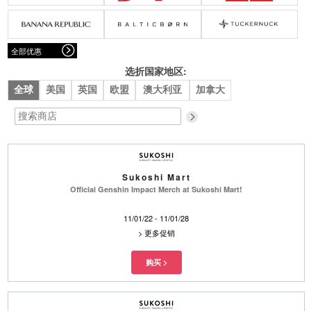
腰带
围巾
连衣裙
裙子
墨镜
帽子
大衣/夹克
上衣/毛线衣
小包
手表/珠宝
牛仔裤/长裤
休闲服
全部优惠
上架新款
$100以下
泳衣
内衣
$200以下
折扣
上架新款
折扣
选折国家地区:
全球
美国
英国
欧盟
澳大利亚
加拿大
流行系列
著名品牌
流行品牌
新潮别致
悠闲运动
Burberry
Givenchy
Fendi
Kenzo
Sukoshi Mart
Roger Vivier
Valentino
Official Genshin Impact Merch at Sukoshi Mart!
促销
11/01/22 - 11/01/28
品牌
>
更多促销