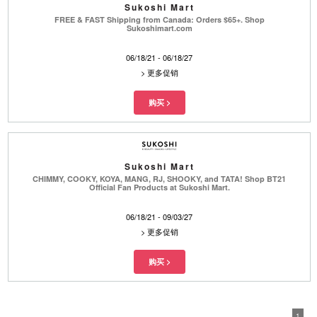
Sukoshi Mart
FREE & FAST Shipping from Canada: Orders $65+. Shop
Sukoshimart.com
06/18/21 - 06/18/27
>
更多促销
Sukoshi Mart
CHIMMY, COOKY, KOYA, MANG, RJ, SHOOKY, and TATA! Shop BT21
Official Fan Products at Sukoshi Mart.
06/18/21 - 09/03/27
>
更多促销
1