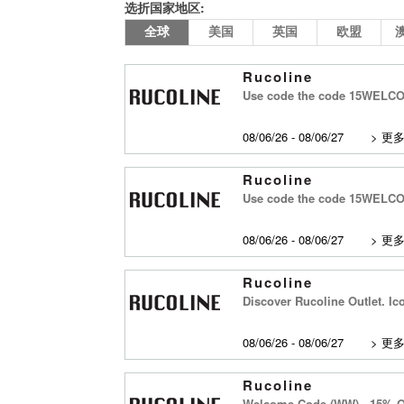
选折国家地区:
全球
美国
英国
欧盟
Rucoline
Use code the code 15WELCOME
08/06/26 - 08/06/27
>
更
Rucoline
Use code the code 15WELCOME
08/06/26 - 08/06/27
>
更
Rucoline
Discover Rucoline Outlet. Ic
08/06/26 - 08/06/27
>
更
Rucoline
Welcome Code (WW) - 15% Off