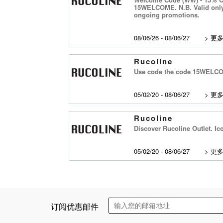
15WELCOME. N.B. Valid only 
ongoing promotions.
08/06/26 - 08/06/27
>
更
Rucoline
Use code the code 15WELCOME
05/02/20 - 08/06/27
>
更
Rucoline
Discover Rucoline Outlet. Ic
05/02/20 - 08/06/27
>
更
订阅优惠邮件