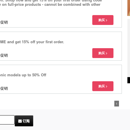
on full-price products - cannot be combined with other
多促销
 and get 15% off your first order.
多促销
onic models up to 50% Off
多促销
1
订阅