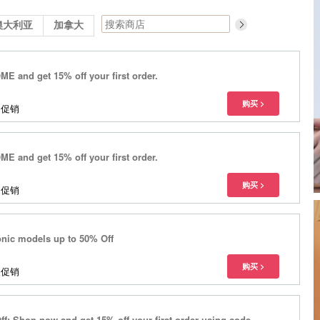
澳大利亚
加拿大
 and get 15% off your first order.
多促销
 and get 15% off your first order.
多促销
onic models up to 50% Off
多促销
: Shop now and get 15% off your first order using code