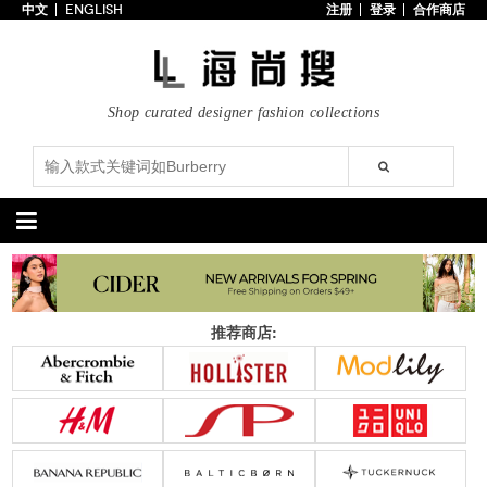
中文
ENGLISH
注册
登录
合作商店
首页
3折以下
每日主题
Shop curated designer fashion collections
潮流精选
专辑
博客
上线新款
100美元以下
分类精选
包袋
鞋履
推荐商店:
手提包
手拿包
高跟鞋
凉鞋
购物包
肩挎包
靴子
楔形鞋
斜挎包
背包
平底鞋
休闲鞋
上架新款
$100以下
上架新款
$100以下
$200以下
折扣
$200以下
折扣
配饰
服装