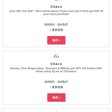
Chaco
Give $20, Get $20*: Tell a friend about Chaco and you'll both get $20 off
your next purchase.
02/05/21 - 02/05/27
>
更多促销
Chaco
Nurses, First Responders, Teachers & Military get 20% Off Orders $49+
when using ID.me at Checkout.
02/05/21 - 02/05/27
>
更多促销