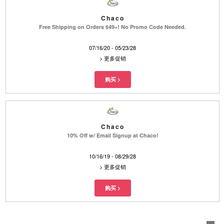
Chaco
Free Shipping on Orders $49+! No Promo Code Needed.
07/16/20 - 05/23/28
>
更多促销
Chaco
10% Off w/ Email Signup at Chaco!
10/16/19 - 08/29/28
>
更多促销