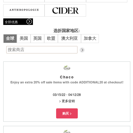
腰带
围巾
连衣裙
裙子
墨镜
帽子
大衣/夹克
上衣/毛线衣
小包
手表/珠宝
牛仔裤/长裤
休闲服
全部优惠
上架新款
$100以下
泳衣
内衣
$200以下
折扣
上架新款
折扣
选折国家地区:
全球
美国
英国
欧盟
澳大利亚
加拿大
流行系列
著名品牌
流行品牌
新潮别致
悠闲运动
Burberry
Givenchy
Fendi
Kenzo
Roger Vivier
Valentino
Chaco
Enjoy an extra 20% off sale items with code ADDITIONAL20 at checkout!
促销
03/15/22 - 04/12/28
品牌
>
更多促销