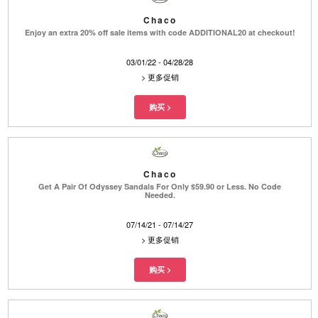
Chaco
Enjoy an extra 20% off sale items with code ADDITIONAL20 at checkout!
03/01/22 - 04/28/28
>
更多促销
Chaco
Get A Pair Of Odyssey Sandals For Only $59.90 or Less. No Code
Needed.
07/14/21 - 07/14/27
>
更多促销