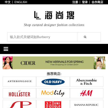
中文
ENGLISH
注册
登录
合作商店
首页
3折以下
每日主题
Shop curated designer fashion collections
潮流精选
专辑
博客
上线新款
100美元以下
分类精选
包袋
鞋履
推荐商店:
手提包
手拿包
高跟鞋
凉鞋
购物包
肩挎包
靴子
楔形鞋
斜挎包
背包
平底鞋
休闲鞋
上架新款
$100以下
上架新款
$100以下
$200以下
折扣
$200以下
折扣
配饰
服装