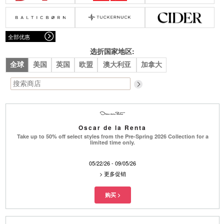
腰带
围巾
连衣裙
裙子
墨镜
帽子
大衣/夹克
上衣/毛线衣
小包
手表/珠宝
牛仔裤/长裤
休闲服
全部优惠
上架新款
$100以下
泳衣
内衣
$200以下
折扣
上架新款
折扣
选折国家地区:
全球
美国
英国
欧盟
澳大利亚
加拿大
流行系列
著名品牌
流行品牌
新潮别致
悠闲运动
Burberry
Givenchy
Fendi
Kenzo
Oscar de la Renta
Roger Vivier
Valentino
Take up to 50% off select styles from the Pre-Spring 2026 Collection for a
limited time only.
促销
品牌
05/22/26 - 09/05/26
>
更多促销