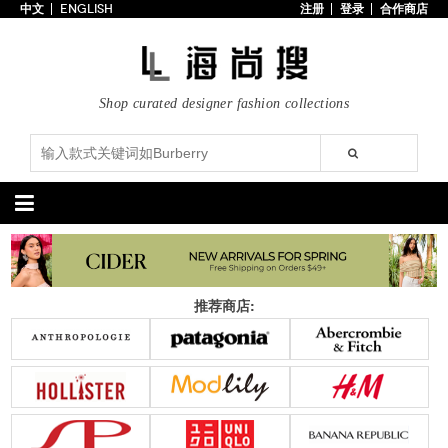
中文
ENGLISH
注册
登录
合作商店
首页
3折以下
每日主题
Shop curated designer fashion collections
潮流精选
专辑
博客
上线新款
100美元以下
分类精选
包袋
鞋履
推荐商店:
手提包
手拿包
高跟鞋
凉鞋
购物包
肩挎包
靴子
楔形鞋
斜挎包
背包
平底鞋
休闲鞋
上架新款
$100以下
上架新款
$100以下
$200以下
折扣
$200以下
折扣
配饰
服装