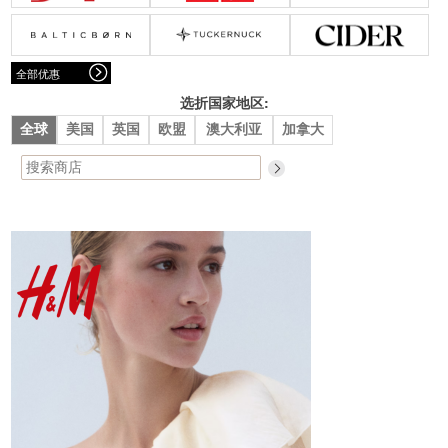
腰带
围巾
连衣裙
裙子
墨镜
帽子
大衣/夹克
上衣/毛线衣
小包
手表/珠宝
牛仔裤/长裤
休闲服
全部优惠
上架新款
$100以下
泳衣
内衣
$200以下
折扣
上架新款
折扣
选折国家地区:
全球
美国
英国
欧盟
澳大利亚
加拿大
流行系列
著名品牌
流行品牌
新潮别致
悠闲运动
Burberry
Givenchy
Fendi
Kenzo
Roger Vivier
Valentino
促销
品牌