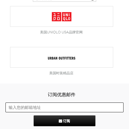
腰带
围巾
连衣裙
裙子
墨镜
帽子
大衣/夹克
上衣/毛线衣
小包
手表/珠宝
牛仔裤/长裤
休闲服
上架新款
$100以下
泳衣
内衣
$200以下
折扣
上架新款
折扣
美国UNIQLO USA品牌官网
流行系列
著名品牌
流行品牌
新潮别致
悠闲运动
Burberry
Givenchy
Fendi
Kenzo
美国时装精品店
Roger Vivier
Valentino
促销
品牌
订阅优惠邮件
订阅