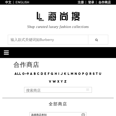
中文
ENGLISH
注册
登录
合作商店
首页
3折以下
每日主题
Shop curated luxury fashion collections
潮流精选
专辑
博客
上线新款
100美元以下
分类精选
合作商店
包袋
鞋履
All
0-9
A
B
C
D
E
F
G
H
I
J
K
L
M
N
O
P
Q
R
S
T
U
V
W
X
Y
Z
手提包
手拿包
高跟鞋
凉鞋
购物包
肩挎包
靴子
楔形鞋
斜挎包
背包
平底鞋
休闲鞋
上架新款
$100以下
上架新款
$100以下
$200以下
折扣
$200以下
折扣
全部商店
配饰
服装