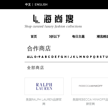
中文
ENGLISH
Shop curated luxury fashion collections
首页
3折以下
每日主题
潮流精
合作商店
All
0-9
A
B
C
D
E
F
G
H
I
J
K
L
M
N
O
P
Q
R
S
T
U
全部商店
美国Ralph Lauren品牌官
美国Rebecca Minkoff
网
牌官网