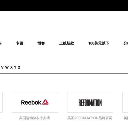
选
专辑
博客
上线新款
100美元以下
分
V
W
X
Y
Z
品
美国运动泳衣专卖店
美国Reformation品牌官网
英