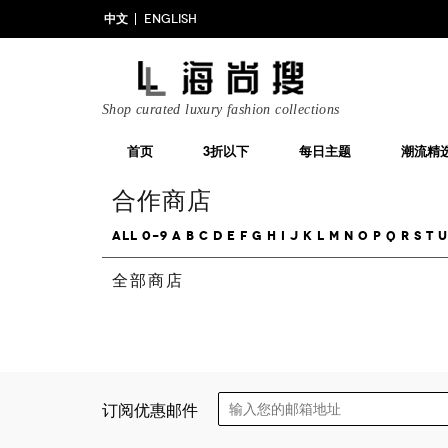
中文
ENGLISH
Shop curated luxury fashion collections
首页
3折以下
每日主题
潮流精
合作商店
All
0-9
A
B
C
D
E
F
G
H
I
J
K
L
M
N
O
P
Q
R
S
T
U
全部商店
订阅优惠邮件