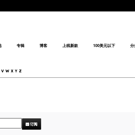
选
专辑
博客
上线新款
100美元以下
分
V
W
X
Y
Z
订阅