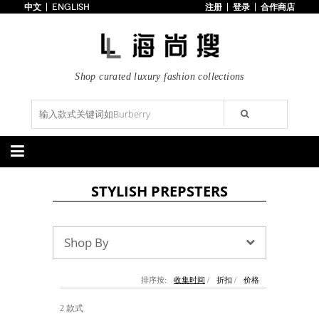
中文
ENGLISH
注册
登录
合作商店
首页
3折以下
每日主题
潮流精选
Shop curated luxury fashion collections
专辑
博客
上线新款
100美元以下
分类精选
STYLISH PREPSTERS
包袋
鞋履
手提包
手拿包
高跟鞋
凉鞋
购物包
肩挎包
靴子
楔形鞋
Shop By
斜挎包
背包
平底鞋
休闲鞋
上架新款
$100以下
上架新款
$100以下
$200以下
折扣
$200以下
折扣
排序按:
收集时间
/
折扣
/
价格
配饰
服装
2 款式
腰带
围巾
连衣裙
裙子