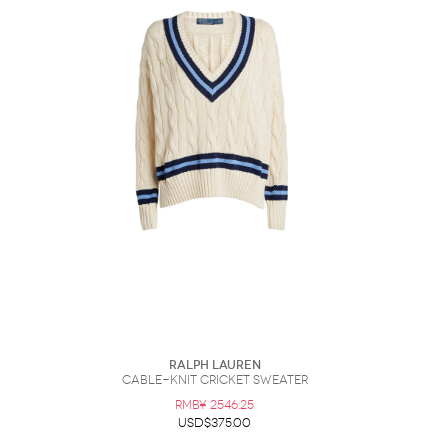
墨镜
帽子
大衣/夹克
上衣/毛线衣
小包
手表/珠宝
牛仔裤/长裤
休闲服
上架新款
$100以下
泳衣
内衣
$200以下
折扣
上架新款
折扣
流行系列
著名品牌
流行品牌
新潮别致
悠闲运动
Burberry
Givenchy
Fendi
Kenzo
Roger Vivier
Valentino
促销
品牌
Ralph Lauren
Cable-Knit Cricket Sweater
RMB¥ 2546.25
USD$375.00