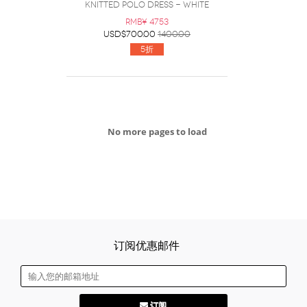
knitted polo dress - White
RMB¥ 4753
USD$700.00
1400.00
5折
No more pages to load
订阅优惠邮件
订阅