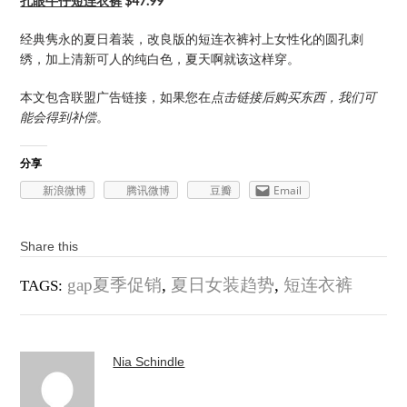
孔眼牛仔短连衣裤
$47.99
经典隽永的夏日着装，改良版的短连衣裤衬上女性化的圆孔刺
绣，加上清新可人的纯白色，夏天啊就该这样穿。
本文包含联盟广告链接，如果您在
点击链接后购买东西，我们可
能会得到补偿
。
分享
新浪微博
腾讯微博
豆瓣
Email
Share this
gap夏季促销
,
夏日女装趋势
,
短连衣裤
TAGS:
Nia Schindle