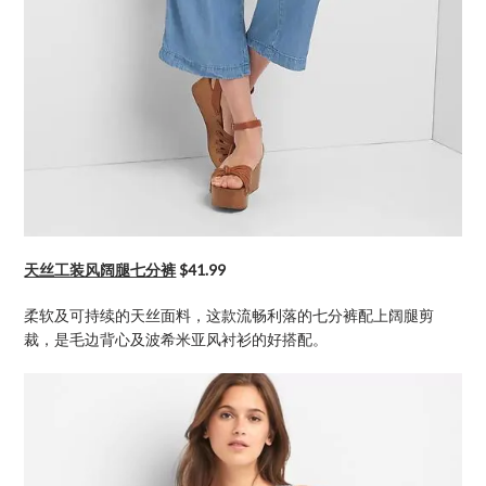
天丝工装风阔腿七分裤
$41.99
柔软及可持续的天丝面料，这款流畅利落的七分裤配上阔腿剪
裁，是毛边背心及波希米亚风衬衫的好搭配。