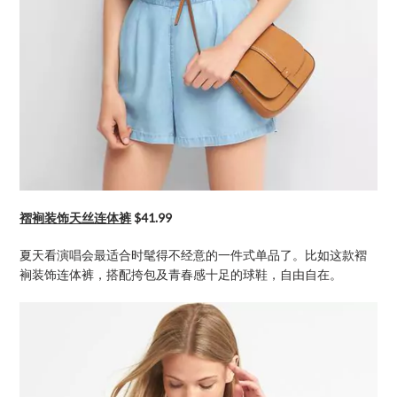
褶裥装饰天丝连体裤
$41.99
夏天看演唱会最适合时髦得不经意的一件式单品了。比如这款褶
裥装饰连体裤，搭配挎包及青春感十足的球鞋，自由自在。