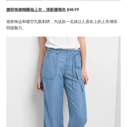
腰部饰裙蝴蝶袖上衣，清新珊瑚色
$48.99
扇形饰边和镂空孔眼刺绣，为这款一见就让人喜欢上的上衣增添
田园魅力。